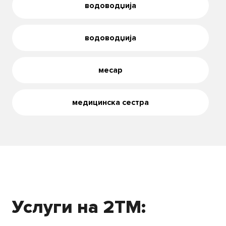
водоводџија
водоводџија
месар
медицинска сестра
Услуги на 2TM: