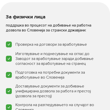
За физички лица
поддршка во процесот на добивање на работна
дозвола во Словенија за странски државјани:
Проверка на договори за вработување
Изготвување и поднесување на оглас до
Заводот за вработување заради добивање
согласност за вработување на странец
Подготовка на потребни документи за
вработување во Словенија
Бесплатна консултација
Бесплатна консултациј
Доставување документи за добивање
унифицирана дозвола за работа и престој
(дозвола за престој)
Контрола на разгледувањето на случајот во
Словенија