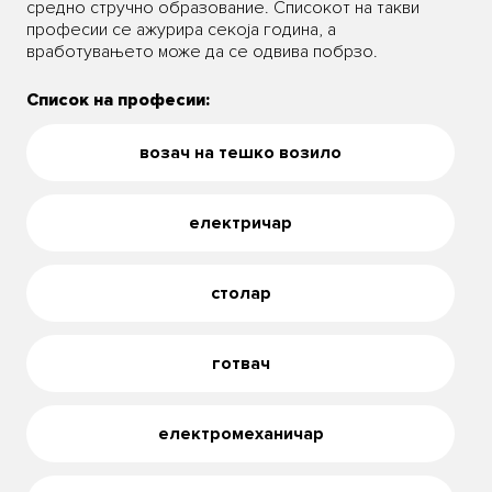
средно стручно образование. Списокот на такви
професии се ажурира секоја година, а
вработувањето може да се одвива побрзо.
Список на професии:
возач на тешко возило
електричар
столар
готвач
електромеханичар