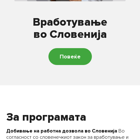
Обединување на семејство
Новости
Контакт
Вработување
Сина карта
Блог
во Словенија
Процедури за селење за образование
Настани
Повеќе
За програмата
Добивање на работна дозвола во Словенија
Во
согласност со словенечкиот закон за вработување и