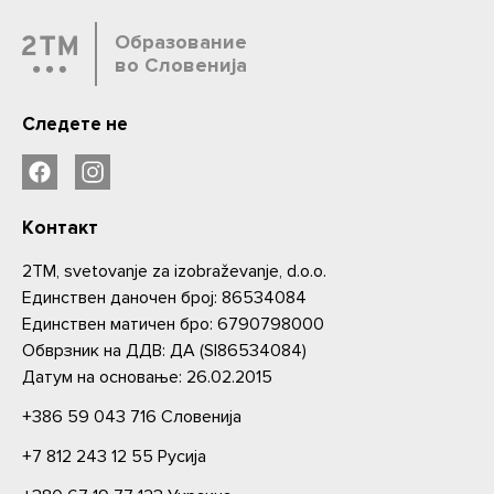
Образование
во Словенија
Следете не
Контакт
2TM, svetovanje za izobraževanje, d.o.o.
Единствен даночен број: 86534084
Единствен матичен бро: 6790798000
Oбврзник на ДДВ: ДА (SI86534084)
Датум на основање: 26.02.2015
+386 59 043 716
Словениjа
+7 812 243 12 55
Русија