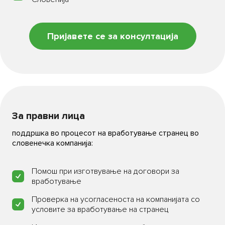
Пријавете се за консултација
Се согласувам со обработка на моите лични
Се согласувам со обработка на моите лични
податоци
податоци
Се согласувам со условите за користење
Се согласувам со условите за користење
За правни лица
поддршка во процесот на вработување странец во
словенечка компанија:
Помош при изготвување на договори за
вработување
Проверка на усогласеноста на компанијата со
условите за вработување на странец