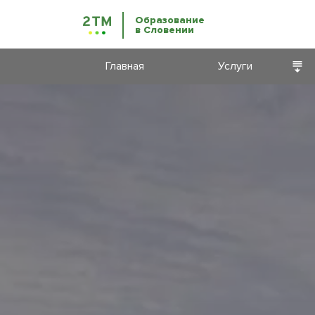
Образование
в Словении
Главная
Услуги
Языковые
курсы
Образование
в Словении
ВНЖ
Словении
Бизнес-
иммиграция