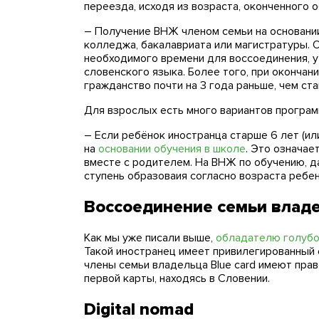
переезда, исходя из возраста, оконченного
– Получение ВНЖ членом семьи на основании
колледжа, бакалавриата или магистратуры. О
необходимого времени для воссоединения, у
словенского языка. Более того, при окончан
гражданство почти на 3 года раньше, чем ста
Для взрослых есть много вариантов програ
– Если ребёнок иностранца старше 6 лет (ил
на
основании обучения в школе
. Это означае
вместе с родителем. На ВНЖ по обучению, д
ступень образоваия согласно возраста ребе
Воссоединение семьи владе
Как мы уже писали выше,
обладателю голубо
Такой иностранец имеет привилегированный 
члены семьи владельца Blue card имеют пра
первой карты, находясь в Словении.
Digital nomad