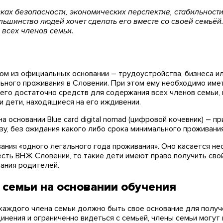
ах безопасности, экономических перспектив, стабильности,
ьшинство людей хочет сделать его вместе со своей семьёй. 
 всех членов семьи.
ом из официальных основании – трудоустройства, бизнеса ил
ьного проживания в Словении. При этом ему необходимо име
него достаточно средств для содержания всех членов семьи,
и дети, находящиеся на его иждивении.
а основании Blue card digital nomad (цифровой кочевник) – 
у, без ожидания какого либо срока минимального проживания
ания «одного легального года проживания». Оно касается не
есть ВНЖ Словении, то такие дети имеют право получить сво
ания родителей.
семьи на основании обучения
у каждого члена семьи должно быть свое основание для полу
инения и ограниченно видеться с семьей, члены семьи могут