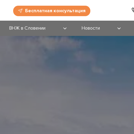
Бесплатная консультация
ВНЖ в Словении
Новости
Бизнес-иммиграция
Новости
Регистрация
Блог
юридических лиц
Мероприятия
Трудоустройство в
Словении
Blue Card
На основании
обучения