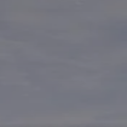
Воссоединение семьи
По наличию жилья
Спорт и иммиграция в
Словению
Виза цифрового
кочевника