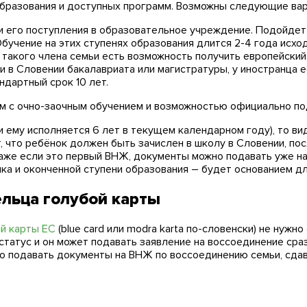
 образования и доступных программ. Возможны следующие ва
 его поступления в образовательное учреждение. Подойдет
бучение на этих ступенях образования длится 2-4 года исхо
 такого члена семьи есть возможность получить европейский
ии в Словении бакалавриата или магистратуры, у иностранца 
ндартный срок 10 лет.
мм с очно-заочным обучением и возможностью официально по
и ему исполняется 6 лет в текущем календарном году), то ви
т, что ребёнок должен быть зачислен в школу в Словении, по
аже если это первый ВНЖ, документы можно подавать уже н
нка и оконченной ступени образования – будет основанием д
льца голубой карты
й карты ЕС
(blue card или modra karta по-словенски) не нужн
статус и он может подавать заявление на воссоединение сра
во подавать документы на ВНЖ по воссоединению семьи, сдав